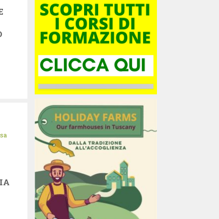
E
O
isa
IA
N