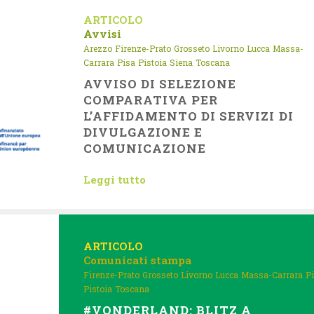
ARTICOLO
Avvisi
Arezzo
Firenze-Prato
Grosseto
Livorno
Lucca
Massa-
Carrara
Pisa
Pistoia
Siena
Toscana
AVVISO DI SELEZIONE
COMPARATIVA PER
L’AFFIDAMENTO DI SERVIZI DI
DIVULGAZIONE E
COMUNICAZIONE
Leggi tutto
ARTICOLO
Comunicati stampa
Firenze-Prato
Grosseto
Livorno
Lucca
Massa-Carrara
P
Pistoia
Toscana
#VONDERLAND: BLITZ A