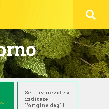
orno
Sei favorevole a
o
indicare
toia
l’origine degli