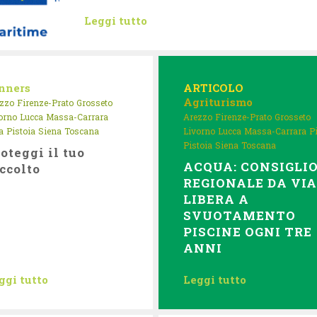
Leggi tutto
nners
ARTICOLO
Agriturismo
zzo
Firenze-Prato
Grosseto
orno
Lucca
Massa-Carrara
Arezzo
Firenze-Prato
Grosseto
a
Pistoia
Siena
Toscana
Livorno
Lucca
Massa-Carrara
P
Pistoia
Siena
Toscana
oteggi il tuo
ACQUA: CONSIGLI
ccolto
REGIONALE DA VI
LIBERA A
SVUOTAMENTO
PISCINE OGNI TRE
ANNI
ggi tutto
Leggi tutto