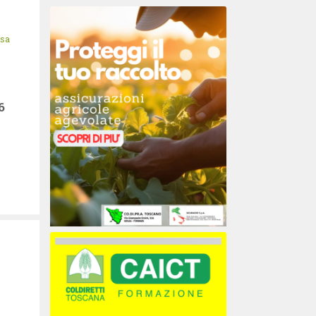
isa
6