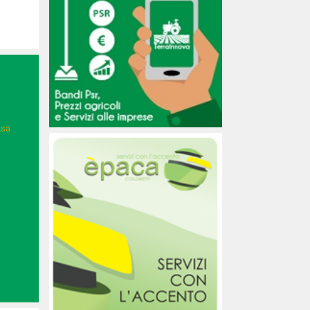
isa
O
A