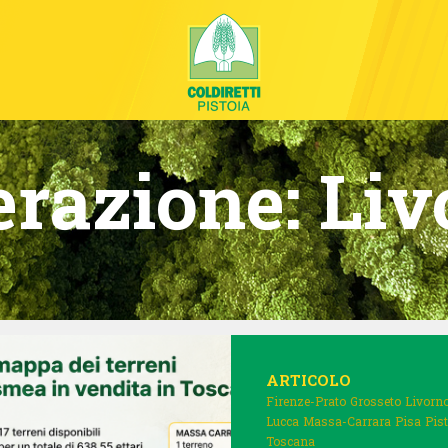
erazione:
Liv
ARTICOLO
Firenze-Prato
Grosseto
Livorn
Lucca
Massa-Carrara
Pisa
Pis
Toscana