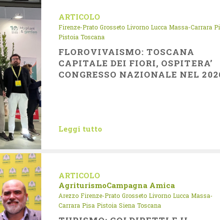
ARTICOLO
Firenze-Prato
Grosseto
Livorno
Lucca
Massa-Carrara
P
Pistoia
Toscana
FLOROVIVAISMO: TOSCANA
CAPITALE DEI FIORI, OSPITERA’
CONGRESSO NAZIONALE NEL 202
Leggi tutto
ARTICOLO
Agriturismo
Campagna Amica
Arezzo
Firenze-Prato
Grosseto
Livorno
Lucca
Massa-
Carrara
Pisa
Pistoia
Siena
Toscana