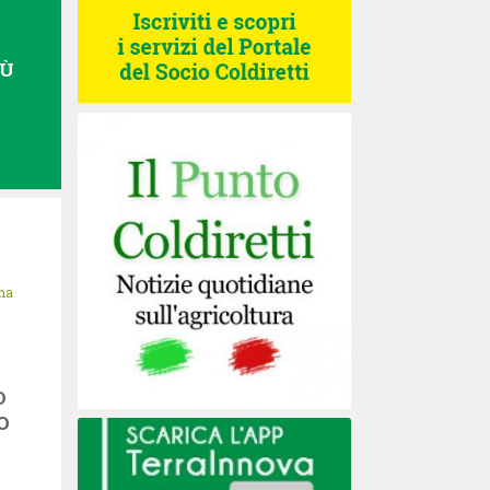
IÙ
na
O
O