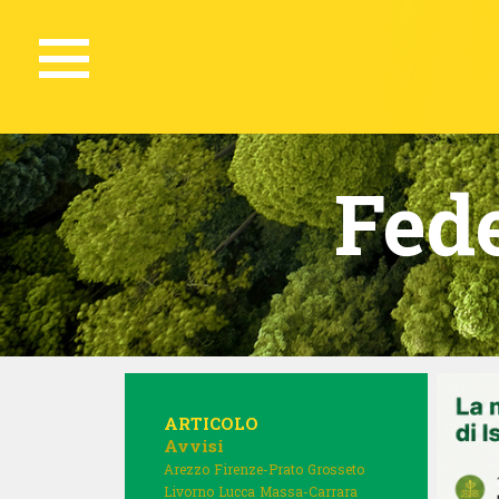
Fed
ARTICOLO
Avvisi
Arezzo
Firenze-Prato
Grosseto
Livorno
Lucca
Massa-Carrara