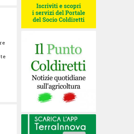
re
te