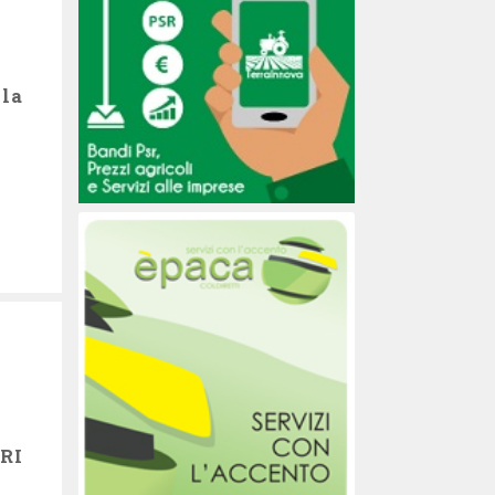
ila
RI