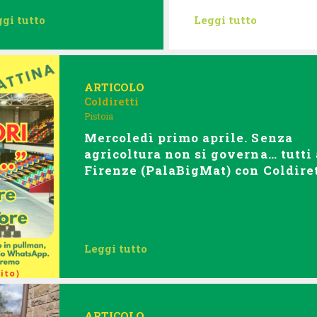
gi tutto
Leggi tutto
ARTICOLO
Coldiretti
Pistoia
Mercoledì primo aprile. Senza
agricoltura non si governa… tutti 
Firenze (PalaBigMat) con Coldiret
Leggi tutto
ARTICOLO