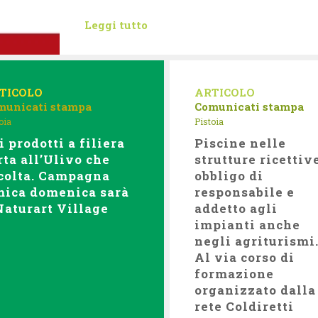
Leggi tutto
TICOLO
ARTICOLO
municati stampa
Comunicati stampa
oia
Pistoia
i prodotti a filiera
Piscine nelle
rta all’Ulivo che
strutture ricettiv
colta. Campagna
obbligo di
ica domenica sarà
responsabile e
Naturart Village
addetto agli
impianti anche
negli agriturismi
Al via corso di
formazione
organizzato dalla
rete Coldiretti