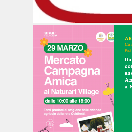
AR
Co
Pist
Da
co
as
Am
a 